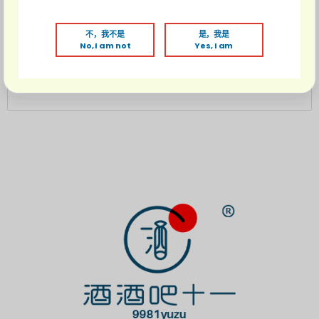
9981限量小酒杯一对
不，我不是
是，我是
No, I am not
Yes, I am
*不可叠加其他优惠