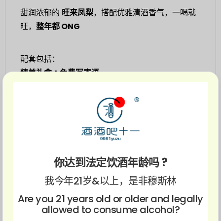
甜润浓郁的
旺来凤梨
，搭配优雅清酒香气，一喝就
旺，
整年都 ONG
配套包括：
精美礼盒 + 免费写寄语
獭祭45纯米大吟酿 720ml x 1
- 开瓶满是馥郁华丽的苹果、蜜桃等水果芳香
- 细腻与通透的口感中带微微甘醇
你达到法定饮酒年龄吗 ?
和歌山之惠 常夏菠萝酒 720ml x 1
我今年21岁&以上，是非穆斯林
- 入口醇厚甜美，酸调时而露出让口水不断分泌
Are you 21 years old or older and legally
- 回甘清香持久，毫无甜腻感，后段带有微微的酒精
allowed to consume alcohol?
苦涩