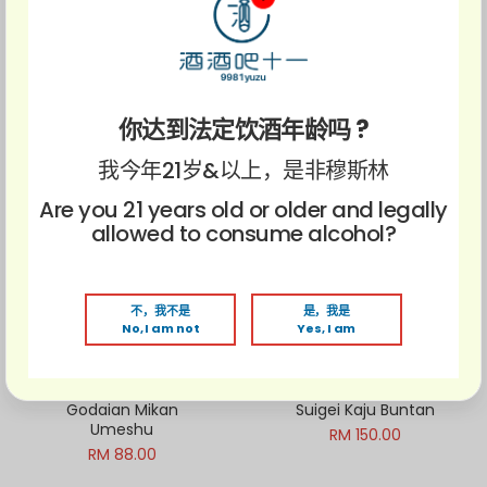
五代庵 玫瑰气泡梅酒
五代庵 柚子梅酒
Godaian Rose Umeshu
Godaian Yuzu Umeshu
Sparkling
RM 88.00
Out of Stock
RM 73.00 ~ RM178.00
你达到法定饮酒年龄吗 ?
本格 上等梅酒
国盛石榴梅酒
Hoshiya Mutenka
Kunizakari
我今年21岁&以上，是非穆斯林
Umeshu
Pomegranate Umeshu
RM 185.00
RM 65.00
Are you 21 years old or older and legally
allowed to consume alcohol?
国盛玫瑰梅酒
卧龙梅 气泡清酒
Kunizakari Rose
Garyubai Sparkling
Umeshu
Clear Sake
不，我不是
是，我是
Out of Stock
RM 65.00 ~ RM133.00
RM 160.00
No, I am not
Yes, I am
五代庵 蜜柑梅酒
醉鲸 文旦酒
Godaian Mikan
Suigei Kaju Buntan
Umeshu
RM 150.00
Out of Stock
RM 88.00