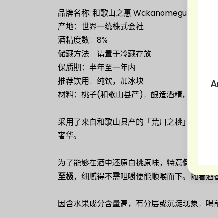
品牌名称: 和歌山之惠 Wakanomegumi
产地：世界一统株式会社
酒精度数：8%
储藏方法：请置于冷藏存放
保质期：半年至一年内
推荐饮用：纯饮，加冰块
A
材料：桃子(和歌山县产)，酿造酒精，糖类，
采用了来自和歌山县产的「荒川之桃」制作。
奢华。
为了能够在酒中还原白桃原味，特意
保留了果
至极
，细腻得不需咀嚼便能顺喉而下。随着酒
因含水果成分含量高，有分层或沉淀现象，喝