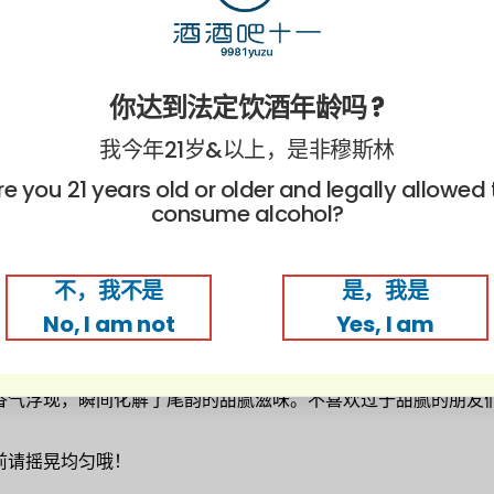
你达到法定饮酒年龄吗 ?
我今年21岁&以上，是非穆斯林
re you 21 years old or older and legally allowed 
consume alcohol?
清酒
桃子受当地的优质土壤和气候条件生长，果实特别鲜甜多汁，但
不，我不是
是，我是
No, I am not
Yes, I am
肉纤维
，并配合清酒一起酿造，造就了
浓稠而顺滑
的酒体。开瓶
香气浮现，瞬间化解了尾韵的甜腻滋味
。不喜欢过于甜腻的朋友
前请摇晃均匀哦！