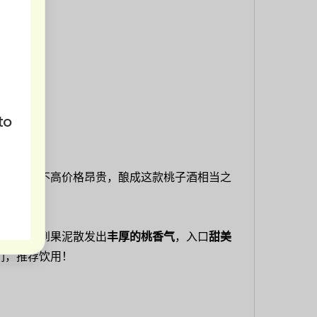
to
也因产量不高价格昂贵，酿成这款桃子酒相当之
后，可闻到果泥散发出
丰厚的桃香气
，入口
甜美
们，推荐饮用！