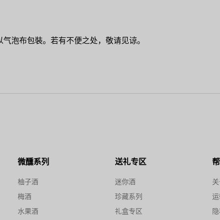
以气泡布包裝。若有不便之处，敬请见谅。
微醺系列
送礼专区
柚子酒
迷你酒
关
梅酒
珍藏系列
运
水果酒
礼盒专区
隐