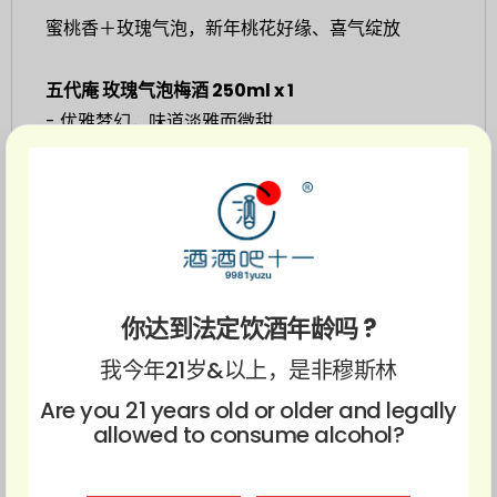
蜜桃香＋玫瑰气泡，新年桃花好缘、喜气绽放
五代庵 玫瑰气泡梅酒 250ml x 1
- 优雅梦幻，味道淡雅而微甜
- 细腻的气泡增添一丝清新感
五代庵 桃子梅酒 300ml x 1
- 诱人的梅子清酸香气，后段由浅浅的桃子衬托出微
甜
你达到法定饮酒年龄吗 ?
- 浓郁得宛如果汁滋润着口腔
我今年21岁&以上，是非穆斯林
Are you 21 years old or older and legally
限量清酒杯 x 1
allowed to consume alcohol?
*不可叠加其他优惠