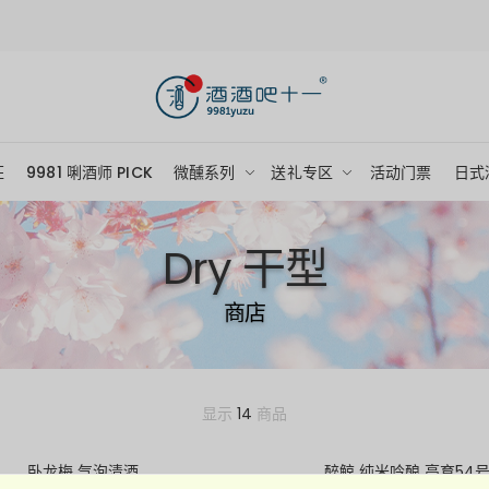
狂
9981 唎酒师 PICK
微醺系列
送礼专区
活动门票
日式
Dry 干型
商店
显示
14
商品
卧龙梅 气泡清酒
醉鲸 纯米吟酿 高育54