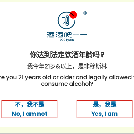
yubai Sparkling Clear Sake
Suigei Junmai Ginjo Koi
RM 160.00
RM 160.00
大七 纯米生酛经典
黑龙 CRYSTAL DRAGON
aishichi Kimoto Classic
Kokuryu Crystal Dragon Dai
RM 170.00
RM 160.00
你达到法定饮酒年龄吗 ?
达库斯酒庄 白舒莫葡萄酒2020
義俠纯米酒
我今年21岁&以上，是非穆斯林
rtida Creus BS (Blanc De
Gikyo Haruka Junmai
Sumoll) 2020
re you 21 years old or older and legally allowed 
RM 138.00
RM 225.00
consume alcohol?
马上旺来礼盒
不，我不是
是，我是
Ong Mari Gift Box
RM 288.00
No, I am not
Yes, I am