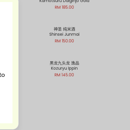
ku
Kamotsuru Daiginjo Gold
RM 185.00
大吟酿
神圣 纯米酒
ginjo
Shinsei Junmai
RM 150.00
黒龙九头龙 逸品
Kozuryu Ippin
to
RM 145.00