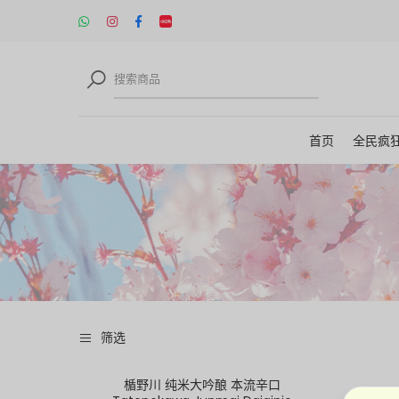
首页
全民疯
筛选
楯野川 纯米大吟酿 本流辛口