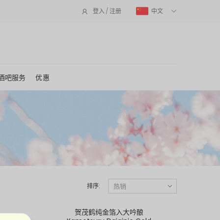
中文
登入 / 注册
酒吧服务
优惠
排序:
号
贺茂鹤纯金箔入大吟酿