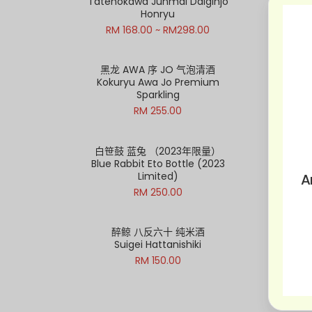
Tatenokawa Junmai Daiginjo
Gar
Honryu
RM 168.00 ~ RM298.00
黑龙 AWA 序 JO 气泡清酒
Kokuryu Awa Jo Premium
D
Sparkling
RM 255.00
白笹鼓 蓝兔 （2023年限量）
帕蒂
Blue Rabbit Eto Bottle (2023
Pa
Limited)
A
RM 250.00
醉鲸 八反六十 纯米酒
Suigei Hattanishiki
RM 150.00